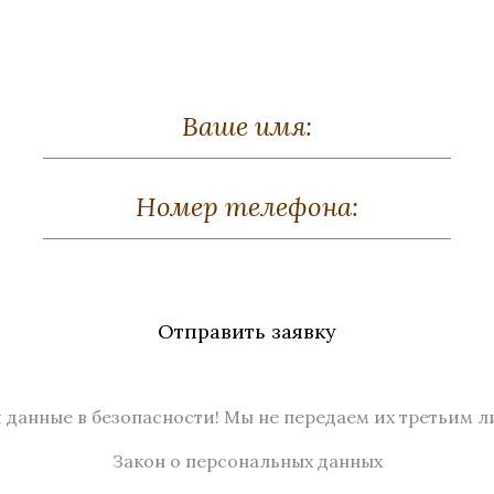
есс-папье «Заяц»
Пресс-папье «Со
Отправить заявку
а, Родонит, Серебрение
Бронза, Чароит, Сереб
Высота 60
Высота 50
В наличии
Нет в наличии
 данные в безопасности! Мы не передаем их третьим л
Закон о персональных данных