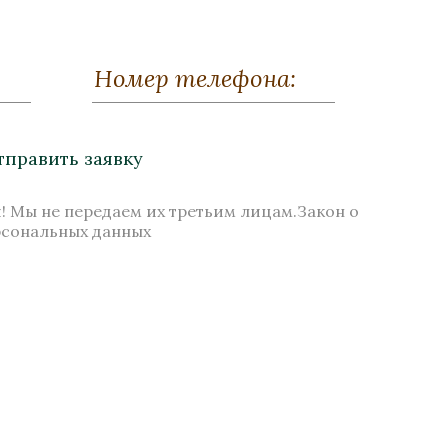
лик и
Пресс-папье «Римский
воин»
Бронза, Малахит, Золочение
тправить заявку
40 мм
Высота 80
Нет в наличии
! Мы не передаем их третьим лицам.Закон о
рсональных данных
Стоимость