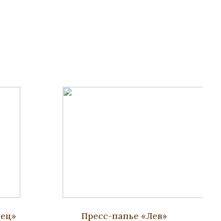
нец»
Пресс-папье «Лев»