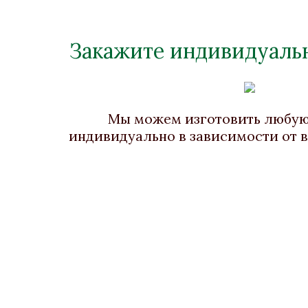
Закажите индивидуальн
Пресс-папье «Портфель»
Прес
Бронза, Малахит, Золочение
Брон
Длина 70
Мы можем изготовить любу
Нет в наличии
индивидуально в зависимости от 
Стоимость