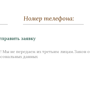
нник»
Пресс-папье «Римский
воин»
рение
Бронза, Малахит, Золочение
тправить заявку
Высота 80
Нет в наличии
! Мы не передаем их третьим лицам.Закон о
рсональных данных
Стоимость