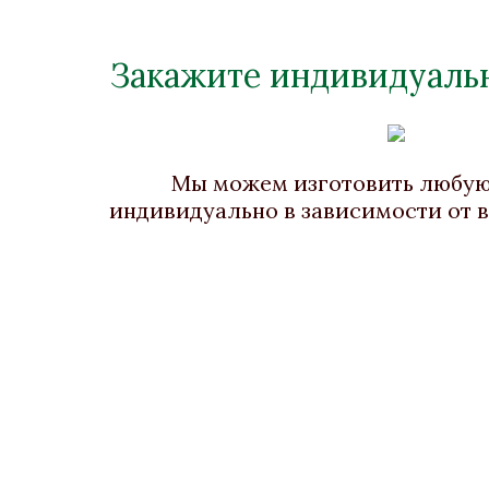
Закажите индивидуальн
Пресс-папье «Лев»
Прес
Бронза, Малахит, Золочение
Брон
Высота 60
Мы можем изготовить любу
Нет в наличии
индивидуально в зависимости от 
Стоимость