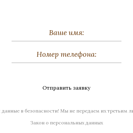
есс-папье «Заяц»
Пресс-папье «Со
Отправить заявку
а, Родонит, Серебрение
Бронза, Чароит, Сереб
Высота 60
Высота 50
В наличии
Нет в наличии
 данные в безопасности! Мы не передаем их третьим л
Закон о персональных данных