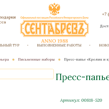
+7 
 подарки
сса
Дост
ЛЬНЫЙ ТУР
ВЫПОЛНЕННЫЕ РАБОТЫ
НОВ
рьера
Письменные наборы
Пресс-папье «Кролик и 
Пресс-папье
Артикул: 00818-520