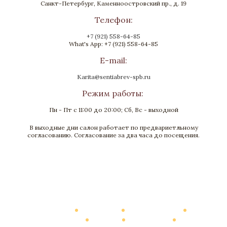
Санкт-Петербург, Каменноостровский пр., д. 19
Телефон:
+7 (921) 558-64-85
What's App: +7 (921) 558-64-85
E-mail:
Karita@sentiabrev-spb.ru
Режим работы:
Пн - Пт с 11:00 до 20:00; Сб, Вс - выходной
В выходные дни салон работает по предвариетльному
Пресс-папье «Портфель»
согласованию. Согласование за два часа до посещения.
Бронза, Малахит, Золочение
Длина 70
Нет в наличии
Каталог
О Компании
Виртуальный тур
Выполненные работы
Новости
Мануфактура
Контакты