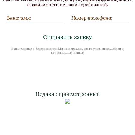
Бронза, Малахит, Серебрение
в зависимости от ваших требований.
Высота 50
Нет в наличии
Отправить заявку
Ваши данные в безопасности! Мы не передаем их третьим лицам.Закон о
Стоимость
персональных данных
Недавно просмотренные