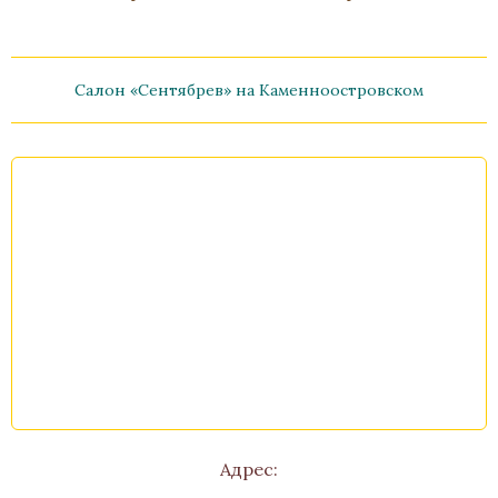
Салон «Сентябрев» на Каменноостровском
Пресс-папье «Лев»
Бронза, Малахит, Золочение
Высота 60
Нет в наличии
Стоимость
Адрес: