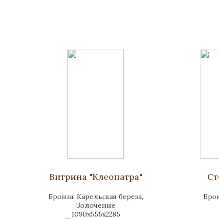
Витрина "Клеопатра"
Ст
Бронза, Карельская береза,
Брон
Золочение
1090x555x2285