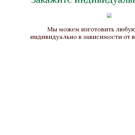
Полукресло "Клеопатра"
Ст
Бронза, Карельская береза,
Золочение
Брон
Мы можем изготовить любу
701x889x1090
индивидуально в зависимости от 
В наличии
Стоимость