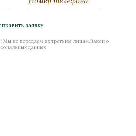
 II"
Кресло мягкое "Клеопатра"
реза,
Бронза, Карельская береза,
Золочение
тправить заявку
1249x1102x1053
! Мы не передаем их третьим лицам.Закон о
Нет в наличии
рсональных данных
Стоимость