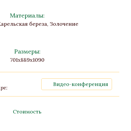
Материалы:
Карельская береза, Золочение
Размеры:
701x889x1090
Видео-конференция
ре:
Стоимость