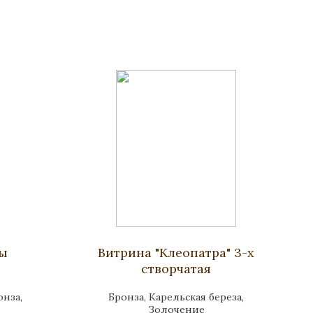
сы
Витрина "Клеопатра" 3-х
створчатая
онза,
Бронза, Карельская береза,
Золочение