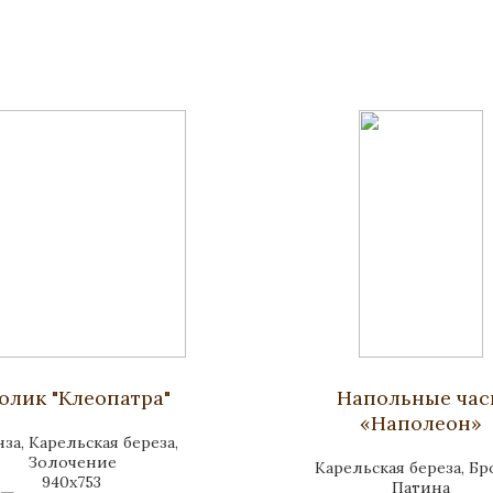
олик "Клеопатра"
Напольные ча
«Наполеон»
за, Карельская береза,
Золочение
Карельская береза, Бр
940x753
Патина