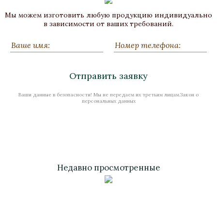
Напольные часы «Наполеон»
Мы можем изготовить любую продукцию индивидуально
Карельская береза, Бронза, Патина
в зависимости от ваших требований.
520х1180х2398
Нет в наличии
Отправить заявку
Ваши данные в безопасности! Мы не передаем их третьим лицам.Закон о
Стоимость
персональных данных
Недавно просмотренные