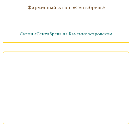
Фирменный салон «Сентябревъ»
Салон «Сентябрев» на Каменноостровском
Полукресло "Клеопатра"
Бронза, Карельская береза, Золочение
701x889x1090
В наличии
Стоимость