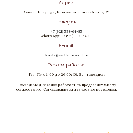
Адрес:
Санкт-Петербург, Каменноостровский пр., д. 19
Телефон:
+7 (921) 558-64-85
What's App: +7 (921) 558-64-85
E-mail:
Karita@sentiabrev-spb.ru
Режим работы:
Пн - Пт с 11:00 до 20:00; Сб, Вс - выходной
В выходные дни салон работает по предвариетльному
Столик журнальный "Клеопатра"
согласованию. Согласование за два часа до посещения.
Бронза, Карельская береза, Стекло, Золочение
1400x700x500
Нет в наличии