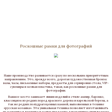
Роскошные рамки для фотографий
Наше производство развивается сразу по нескольким приоритетным
направлениям. Это, прежде всего, дорогая художественная бронза:
вазы, часы, письменные наборы, предметы для сервировки стола, VIP-
сувениры и мелкая пластика, такая, как роскошные рамки для
фотографии.
Важное место занимает линия изделий в стиле ампир, барокко,
классицизм из редких пород красного дерева и карельской березы, а
так же редких полудрагоценных камней, выполненных в технике
«русская мозаика». Эта уникальная техника позволяет изготавливать
из малахита и лазурита и малые предметы декоративно-прикладного