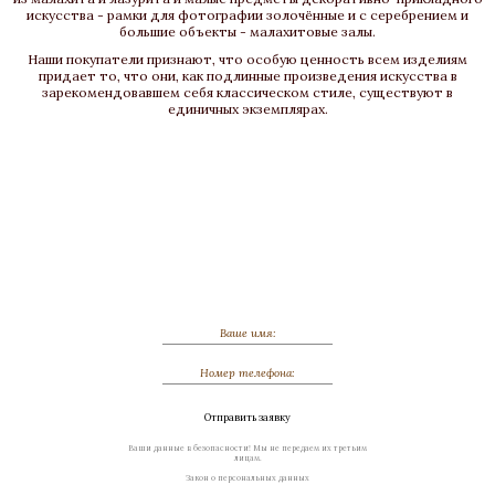
искусства - рамки для фотографии золочённые и с серебрением и
большие объекты - малахитовые залы.
Наши покупатели признают, что особую ценность всем изделиям
придает то, что они, как подлинные произведения искусства в
зарекомендовавшем себя классическом стиле, существуют в
единичных экземплярах.
Обсудить индивидуальный заказ
Отправить заявку
Ваши данные в безопасности! Мы не передаем их третьим
лицам.
Закон о персональных данных