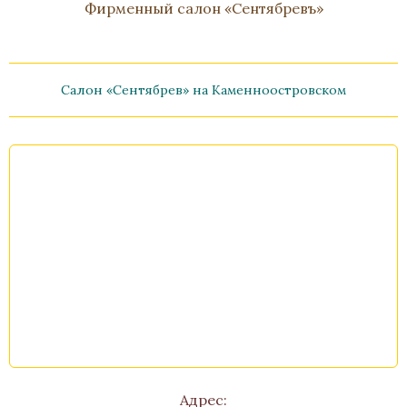
Фирменный салон «Сентябревъ»
Салон «Сентябрев» на Каменноостровском
Шкатулка «Времена года»
Малахит, Бронза, Золочение
Высота 130, диаметр 130
Нет в наличии
Стоимость
Адрес: