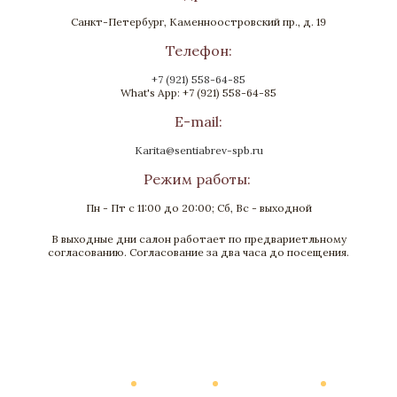
Санкт-Петербург, Каменноостровский пр., д. 19
Телефон:
+7 (921) 558-64-85
What's App: +7 (921) 558-64-85
E-mail:
Karita@sentiabrev-spb.ru
Режим работы:
Пн - Пт с 11:00 до 20:00; Сб, Вс - выходной
В выходные дни салон работает по предвариетльному
Шкатулка «Пасхальная»
согласованию. Согласование за два часа до посещения.
Малахит, Бронза, Золочение
Высота 50, диаметр 60
Нет в наличии
Каталог
О Компании
Виртуальный тур