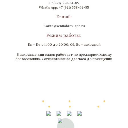
+7 (921) 558-64-85
What's App: +7 (921) 558-64-85
E-mail:
Karita@sentiabrev-spb.ru
Режим работы:
Пн - Пт с 11:00 до 20:00; Сб, Вс - выходной
В выходные дни салон работает по предвариетльному
Ваза «Анна»
согласованию. Согласование за два часа до посещения.
Бронза, Золочение, Лазурит
Высота 510
Нет в наличии
Каталог
О Компании
Виртуальный тур
Выполненные работы
Новости
Мануфактура
Контакты
Стоимость
© 2002—2026, Элитные интерьеры от компании «Сентябревъ»