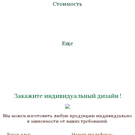
Стоимость
Еще
Закажите индивидуальный дизайн !
Ваза декоративная «Амфора II»
Мы можем изготовить любую продукцию индивидуально
Бронза, Золочение, Малахит
в зависимости от ваших требований.
Высота 630