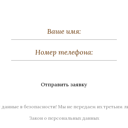
атулка «Лягушка»
Шкатулка «Верни
Отправить заявку
за, Малахит, Золочение
Бронза, Золочение, Ма
Высота 90
Высота 50, диаметр 
Нет в наличии
Нет в наличии
 данные в безопасности! Мы не передаем их третьим л
Закон о персональных данных