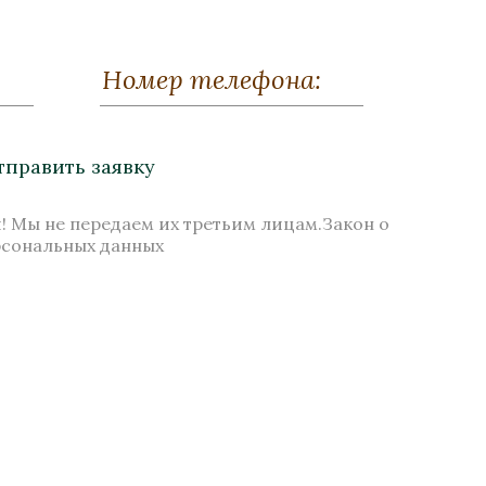
кий»
Шкатулка «Цыпленок»
чение
Бронза, Малахит, Золочение
Высота 85 мм
тправить заявку
Нет в наличии
! Мы не передаем их третьим лицам.Закон о
рсональных данных
Стоимость