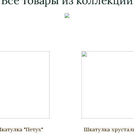
Все товары из коллекции
катулка "Петух"
Шкатулка хрустал