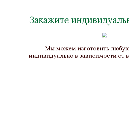
Закажите индивидуальн
Шкатулка «Пасхальная»
Ш
Малахит, Бронза, Золочение
Брон
Высота 50, диаметр 60
Мы можем изготовить любу
Нет в наличии
индивидуально в зависимости от 
Стоимость