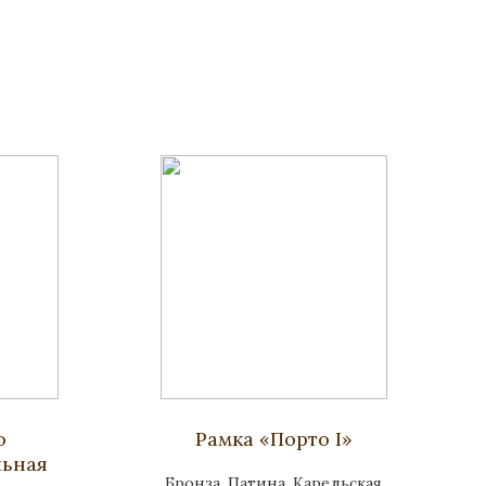
о
Рамка «Порто I»
льная
Бронза, Патина, Карельская