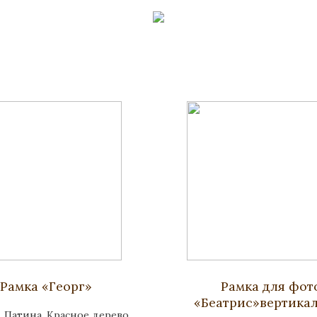
Рамка «Георг»
Рамка для фот
«Беатрис»вертика
, Патина, Красное дерево