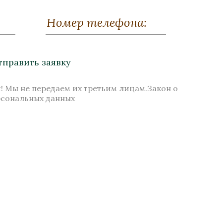
РД-1
Рамка деревянная РД-2
и)
(разные накладки)
тправить заявку
ельская
Бронза, Серебрение, Карельская
береза
Высота 190
! Мы не передаем их третьим лицам.Закон о
рсональных данных
Нет в наличии
Стоимость