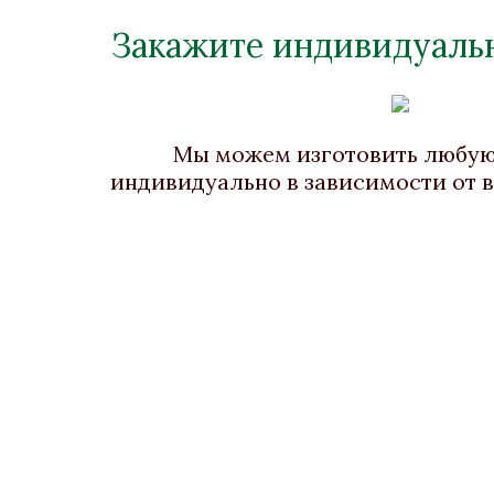
Закажите индивидуальн
Рамка «Порто III»
Р
Бронза, Патина, Карельская
береза
Мы можем изготовить любу
индивидуально в зависимости от 
Нет в наличии
Стоимость