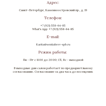
Адрес:
Санкт-Петербург, Каменноостровский пр., д. 19
Телефон:
+7 (921) 558-64-85
What's App: +7 (921) 558-64-85
E-mail:
Karita@sentiabrev-spb.ru
Режим работы:
Пн - Пт с 11:00 до 20:00; Сб, Вс - выходной
В выходные дни салон работает по предвариетльному
Лампа настольная «Амфора»
согласованию. Согласование за два часа до посещения.
Бронза, Малахит, Золочение
Высота 650
Нет в наличии