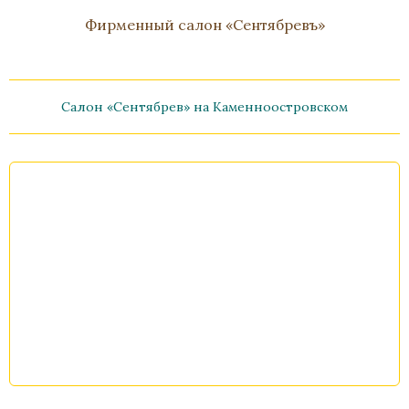
Фирменный салон «Сентябревъ»
Салон «Сентябрев» на Каменноостровском
Лампа настольная «Амфора»
Бронза, Малахит, Золочение
Высота 650
В наличии
Стоимость