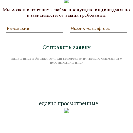
Лампа настольная «Павловск»
Мы можем изготовить любую продукцию индивидуально
Бронза, Малахит, Золочение
в зависимости от ваших требований.
Высота 620
В наличии
Отправить заявку
Ваши данные в безопасности! Мы не передаем их третьим лицам.Закон о
Стоимость
персональных данных
Недавно просмотренные