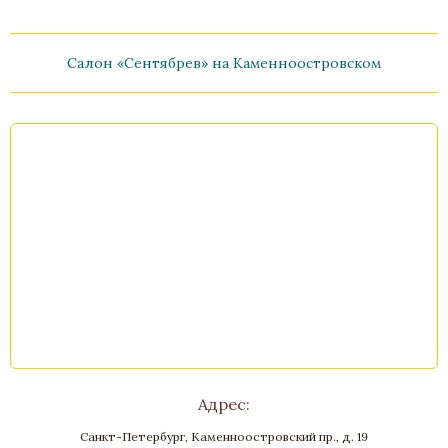
Салон «Сентябрев» на Каменноостровском
Часы «Триумфальная арка»
Бронза, Малахит, Золочение
Высота 560
Нет в наличии
Стоимость
Адрес:
Санкт-Петербург, Каменноостровский пр., д. 19