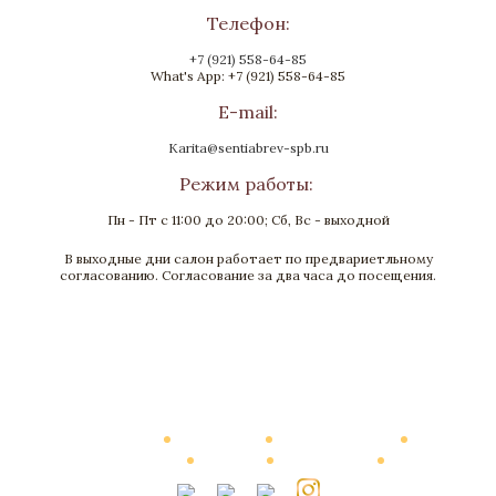
Телефон:
+7 (921) 558-64-85
What's App: +7 (921) 558-64-85
E-mail:
Karita@sentiabrev-spb.ru
Режим работы:
Пн - Пт с 11:00 до 20:00; Сб, Вс - выходной
В выходные дни салон работает по предвариетльному
Часы «Паолина»
согласованию. Согласование за два часа до посещения.
Бронза, Малахит, Золочение
Высота 770
Нет в наличии
Каталог
О Компании
Виртуальный тур
Выполненные работы
Новости
Мануфактура
Контакты
Стоимость