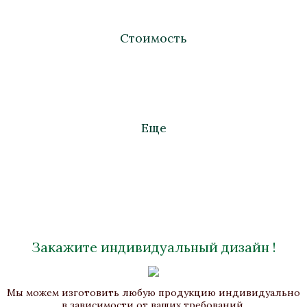
Стоимость
Еще
Закажите индивидуальный дизайн !
Часы «Форум»
Мы можем изготовить любую продукцию индивидуально
Бронза, Малахит, Золочение
в зависимости от ваших требований.