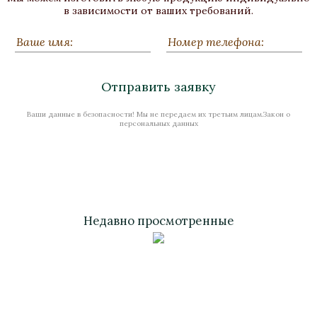
Бронза, Золочение, Малахит
в зависимости от ваших требований.
Высота 300
Нет в наличии
Отправить заявку
Ваши данные в безопасности! Мы не передаем их третьим лицам.Закон о
Стоимость
персональных данных
Недавно просмотренные