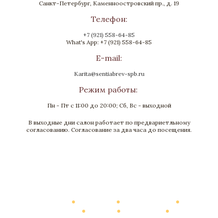
Санкт-Петербург, Каменноостровский пр., д. 19
Телефон:
+7 (921) 558-64-85
What's App: +7 (921) 558-64-85
E-mail:
Karita@sentiabrev-spb.ru
Режим работы:
Пн - Пт с 11:00 до 20:00; Сб, Вс - выходной
В выходные дни салон работает по предвариетльному
Ваза «Барокко»
согласованию. Согласование за два часа до посещения.
Бронза, Золочение, Лазурит
Высота 360
В наличии
Каталог
О Компании
Виртуальный тур
Выполненные работы
Новости
Мануфактура
Контакты