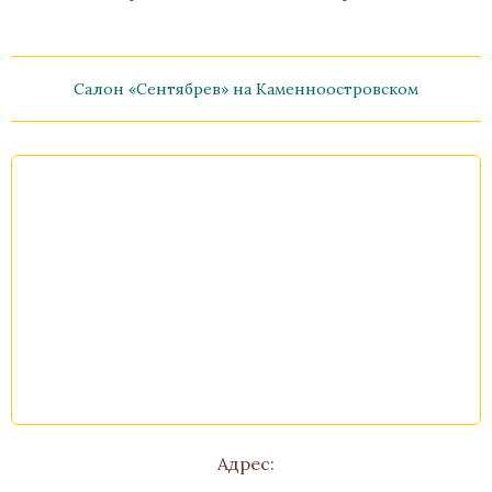
Салон «Сентябрев» на Каменноостровском
Ваза «Танаис»
Бронза, Золочение, Лазурит
Высота 300
Нет в наличии
Стоимость
Адрес: