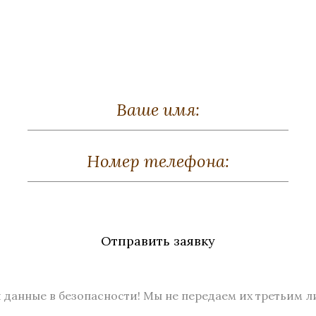
Ваза «Симона»
Ваза «Симона
Отправить заявку
за, Мрамор , Хрусталь,
Бронза, Мрамор , Хрус
Серебрение
Полировка
сота 230, диаметр 240
Высота 230, диаметр 
 данные в безопасности! Мы не передаем их третьим л
Нет в наличии
Нет в наличии