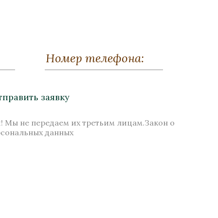
» на
Ваза «Кратер»
авке
Бронза, Полировка, Хрусталь
Высота 300
амор
тправить заявку
Нет в наличии
! Мы не передаем их третьим лицам.Закон о
рсональных данных
Стоимость