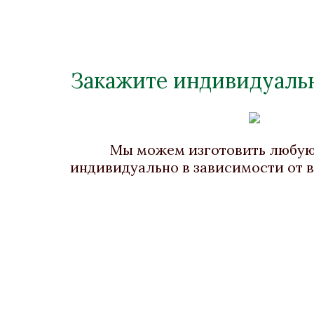
Закажите индивидуальн
Ваза «Монпансье II» на
Ваза
хрустальном основании
мра
Бронза, Хрусталь
Бро
Высота 190
Мы можем изготовить любу
индивидуально в зависимости от 
Нет в наличии
Стоимость