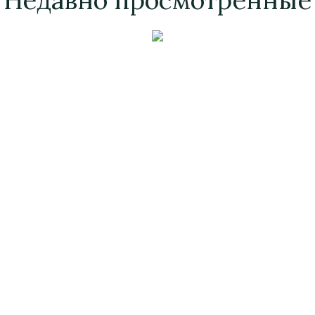
Недавно просмотренные
Ваза «Кратер»
Ваза «Веста-I»
а, Полировка, Малахит,
Бронза, Патина, Хрус
Хрусталь
Высота 310
Высота 300
Нет в наличии
Нет в наличии
удить индивидуальный з
Стоимость
Стоимость