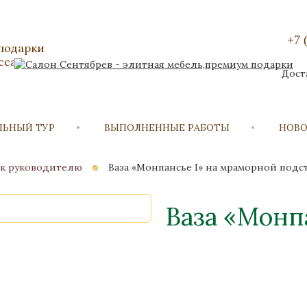
+7 
 подарки
сса
Дост
ЛЬНЫЙ ТУР
ВЫПОЛНЕННЫЕ РАБОТЫ
НОВ
к руководителю
Ваза «Монпансье I» на мраморной подс
Ваза «Монп