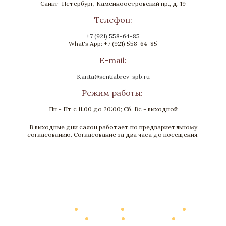
Санкт-Петербург, Каменноостровский пр., д. 19
Телефон:
+7 (921) 558-64-85
What's App: +7 (921) 558-64-85
E-mail:
Karita@sentiabrev-spb.ru
Режим работы:
Пн - Пт с 11:00 до 20:00; Сб, Вс - выходной
В выходные дни салон работает по предвариетльному
Подставка для календаря «Микены»
согласованию. Согласование за два часа до посещения.
Бронза, Малахит, Золочение
Высота 160
В наличии
Каталог
О Компании
Виртуальный тур
Выполненные работы
Новости
Мануфактура
Контакты