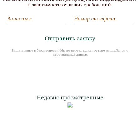
Бронза, Малахит, Золочение
в зависимости от ваших требований.
Высота 600
В наличии
Отправить заявку
Ваши данные в безопасности! Мы не передаем их третьим лицам.Закон о
Стоимость
персональных данных
Недавно просмотренные