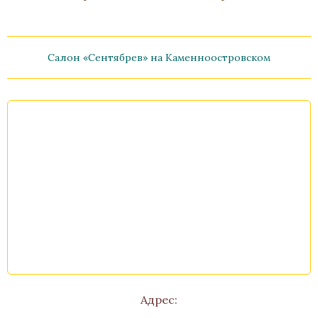
Салон «Сентябрев» на Каменноостровском
Лупа «Микены»
Бронза, Малахит, Золочение
Высота 240
В наличии
Стоимость
Адрес: