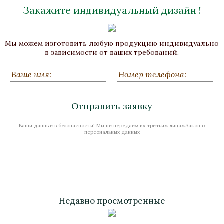
Закажите индивидуальный дизайн !
Ваза «Ариадна"
Мы можем изготовить любую продукцию индивидуально
Бронза, Хрусталь
в зависимости от ваших требований.
Диаметр 270, Высота 230
Нет в наличии
Отправить заявку
Ваши данные в безопасности! Мы не передаем их третьим лицам.Закон о
Стоимость
персональных данных
Недавно просмотренные