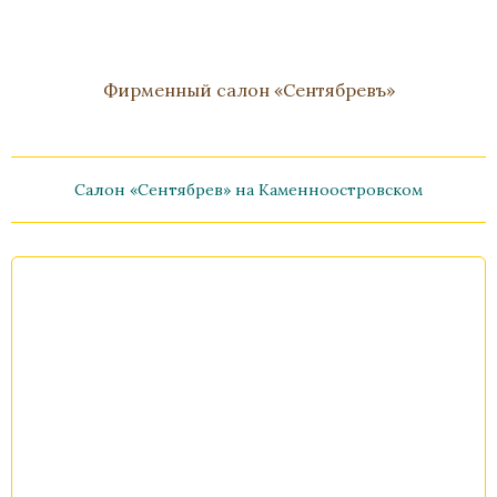
Фирменный салон «Сентябревъ»
Салон «Сентябрев» на Каменноостровском
Ваза "Фея"
Бронза, Хрусталь, Полированная бронза
Высота 280
Нет в наличии