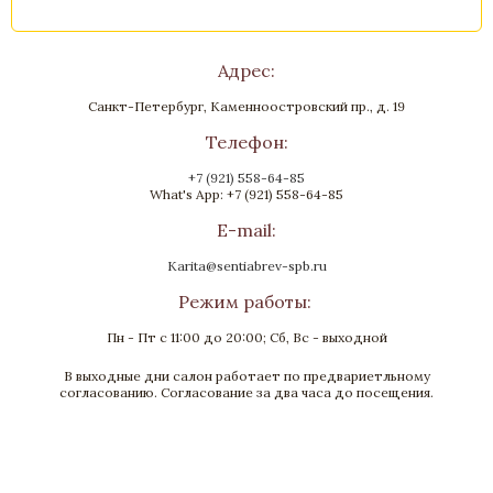
Стоимость
Адрес:
Санкт-Петербург, Каменноостровский пр., д. 19
Телефон:
+7 (921) 558-64-85
What's App: +7 (921) 558-64-85
E-mail:
Karita@sentiabrev-spb.ru
Режим работы:
Пн - Пт с 11:00 до 20:00; Сб, Вс - выходной
В выходные дни салон работает по предвариетльному
Ваза «Анна»
согласованию. Согласование за два часа до посещения.
Бронза, Золочение, Малахит
Высота 510