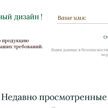
ый дизайн !
Зажигалка "Державная"
Бронза, Малахит, Лазурит, Мрамор
, Тигровый глаз
О
Высота 100
ю продукцию
ваших требований.
В наличии
Ваши данные в безопасности
пе
Стоимость
Недавно просмотренные