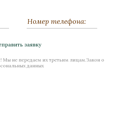
Часы «Державные»
Малахит, Мрамор , Бронза, Патина
Высота 210
тправить заявку
Нет в наличии
! Мы не передаем их третьим лицам.Закон о
рсональных данных
Стоимость