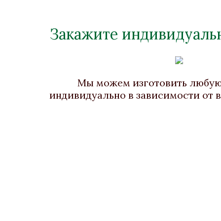
Закажите индивидуальн
Пепельница "Державная"
Бронза, Малахит, Лазурит, Мрамор
, Тигровый глаз
Высота 90
Мы можем изготовить любу
индивидуально в зависимости от 
В наличии
Стоимость