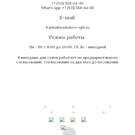
+7 (921) 558-64-85
What's App: +7 (921) 558-64-85
E-mail:
Karita@sentiabrev-spb.ru
Режим работы:
Пн - Пт с 11:00 до 20:00; Сб, Вс - выходной
В выходные дни салон работает по предвариетльному
согласованию. Согласование за два часа до посещения.
Каталог
О Компании
Виртуальный тур
Выполненные работы
Новости
Мануфактура
Контакты
© 2002—2026, Элитные интерьеры от компании «Сентябревъ»