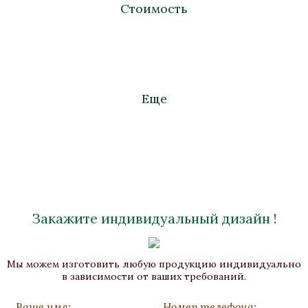
Стоимость
Еще
Закажите индивидуальный дизайн !
Мини-бар «Консул»
Мы можем изготовить любую продукцию индивидуально
Массив березы, Бронза, Патина
в зависимости от ваших требований.
670x670x1070