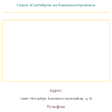
Салон «Сентябрев» на Каменноостровском
Подиум-бар «Макиавелли»
Бронза, Карельская береза, Патина
620х620х1500
Нет в наличии
Стоимость
Адрес:
Санкт-Петербург, Каменноостровский пр., д. 19
Телефон: