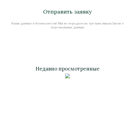
Отправить заявку
Ваши данные в безопасности! Мы не передаем их третьим лицам.Закон о
Стоимость
персональных данных
Недавно просмотренные
Дверь "Дора"