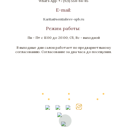
What's App: +7 (921) 558-64-85
E-mail:
Karita@sentiabrev-spb.ru
Режим работы:
Пн - Пт с 11:00 до 20:00; Сб, Вс - выходной
В выходные дни салон работает по предвариетльному
Дверь "Арно"
согласованию. Согласование за два часа до посещения.
Карельская береза
Нет в наличии
Каталог
О Компании
Виртуальный тур
Выполненные работы
Новости
Мануфактура
Контакты
Стоимость
© 2002—2026, Элитные интерьеры от компании «Сентябревъ»