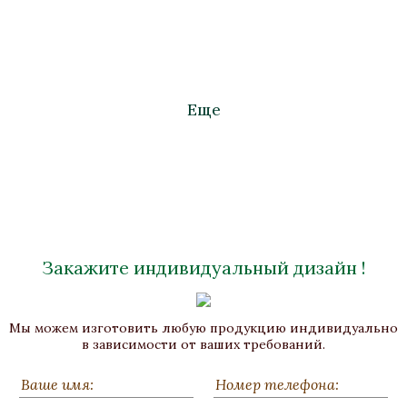
Еще
Закажите индивидуальный дизайн !
Ручка дверная «Трианон»
Мы можем изготовить любую продукцию индивидуально
Бронза, Золочение, Малахит
в зависимости от ваших требований.
140x85
Под заказ