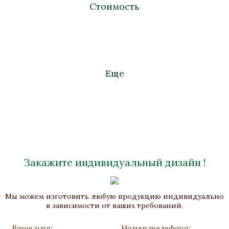
Стоимость
Еще
Закажите индивидуальный дизайн !
Подиум «Наполеон»
Мы можем изготовить любую продукцию индивидуально
Малахит, Бронза, Золочение
в зависимости от ваших требований.
430x430x1272