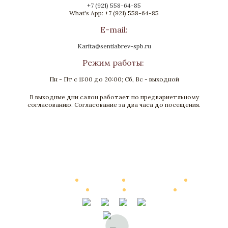
+7 (921) 558-64-85
What's App: +7 (921) 558-64-85
E-mail:
Karita@sentiabrev-spb.ru
Режим работы:
Пн - Пт с 11:00 до 20:00; Сб, Вс - выходной
В выходные дни салон работает по предвариетльному
Подиум «Макиавелли»
согласованию. Согласование за два часа до посещения.
Береза, Бронза, Патина
620х620х1500
В наличии
Каталог
О Компании
Виртуальный тур
Выполненные работы
Новости
Мануфактура
Контакты
Стоимость
© 2002—2026, Элитные интерьеры от компании «Сентябревъ»