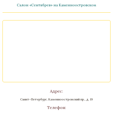
Салон «Сентябрев» на Каменноостровском
Подиум "Улисс"
Бронза, Карельская береза, Патина
Ширина 38 см, Высота 117 см
В наличии
Стоимость
Адрес:
Санкт-Петербург, Каменноостровский пр., д. 19
Телефон: