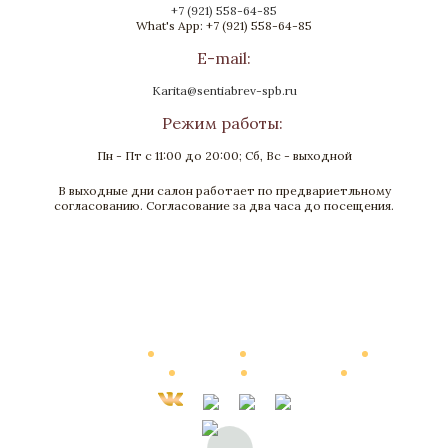
+7 (921) 558-64-85
What's App: +7 (921) 558-64-85
E-mail:
Karita@sentiabrev-spb.ru
Режим работы:
Пн - Пт с 11:00 до 20:00; Сб, Вс - выходной
В выходные дни салон работает по предвариетльному
Шкаф "Наполеон"
согласованию. Согласование за два часа до посещения.
Бронза, Карельская береза, Золочение
3330x710x3180
Нет в наличии
Каталог
О Компании
Виртуальный тур
Выполненные работы
Новости
Мануфактура
Контакты
Стоимость
© 2002—2026, Элитные интерьеры от компании «Сентябревъ»