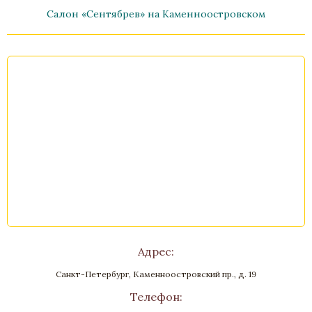
Салон «Сентябрев» на Каменноостровском
Стол письменный "Наполеон"
Бронза, Карельская береза, Золочение, Кожа
2120x1100x800
Нет в наличии
Стоимость
Адрес:
Санкт-Петербург, Каменноостровский пр., д. 19
Телефон: