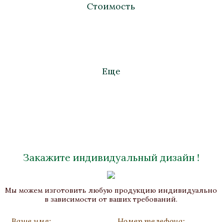
Стоимость
Еще
Закажите индивидуальный дизайн !
Курильница «Олимп»
Мы можем изготовить любую продукцию индивидуально
Бронза, Карельская береза, Патина
в зависимости от ваших требований.
Высота 1250