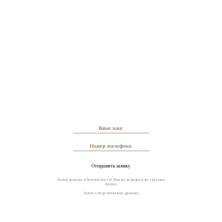
Обсудить индивидуальный заказ
Отправить заявку
Ваши данные в безопасности! Мы не передаем их третьим
лицам.
Закон о персональных данных