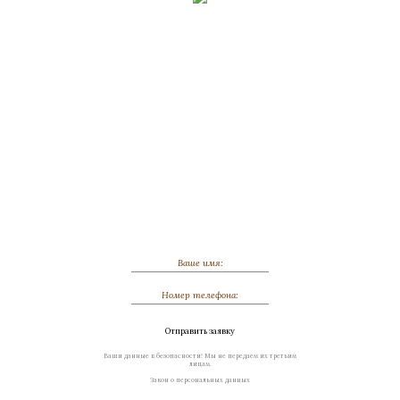
Обсудить индивидуальный заказ
Отправить заявку
Ваши данные в безопасности! Мы не передаем их третьим
лицам.
Закон о персональных данных