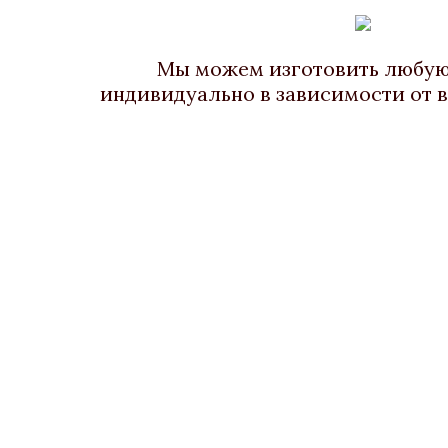
Бронза, Золочение, Малахит
Бронз
В наличии
Мы можем изготовить любу
индивидуально в зависимости от 
Стоимость