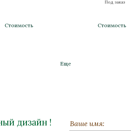
Под заказ
Стоимость
Стоимость
Еще
ый дизайн !
шер "Кремлевский"
Торшер "Кремлевс