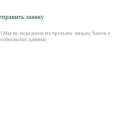
узская
Бронза, Малахит, Золочение
Высота 2400
тправить заявку
Под заказ
! Мы не передаем их третьим лицам.Закон о
рсональных данных
Стоимость