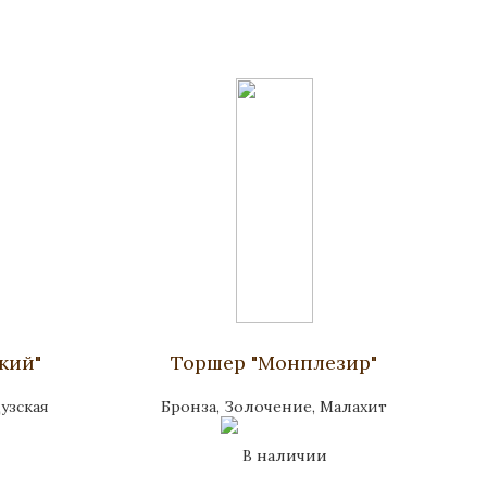
кий"
Торшер "Монплезир"
узская
Бронза, Золочение, Малахит
В наличии