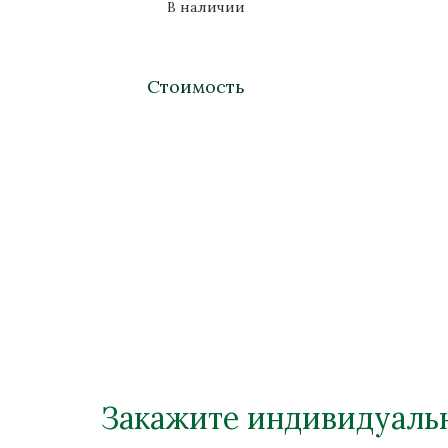
В наличии
Стоимость
Закажите индивидуальн
Торшер "Монплезир"
Тор