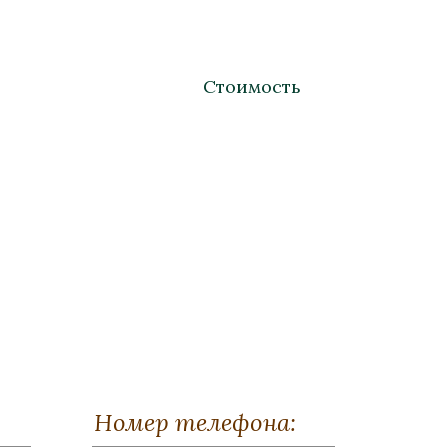
Стоимость
кий"
Торшер «Кремлевский»