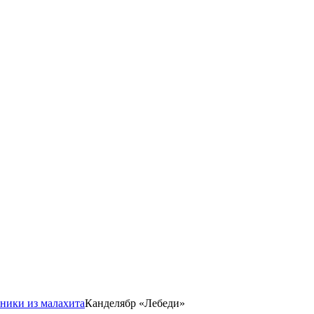
ники из малахита
Канделябр «Лебеди»