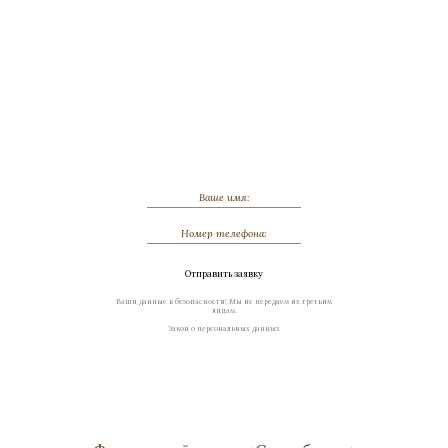
Обсудить индивидуальный заказ
Отправить заявку
Ваши данные в безопасности! Мы не передаем их третьим
лицам.
Закон о персональных данных