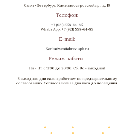
Санкт-Петербург, Каменноостровский пр., д. 19
Телефон:
+7 (921) 558-64-85
What's App: +7 (921) 558-64-85
E-mail:
Karita@sentiabrev-spb.ru
Режим работы:
Пн - Пт с 11:00 до 20:00; Сб, Вс - выходной
В выходные дни салон работает по предвариетльному
согласованию. Согласование за два часа до посещения.
Каталог
О Компании
Виртуальный тур
Выполненные работы
Новости
Мануфактура
Контакты