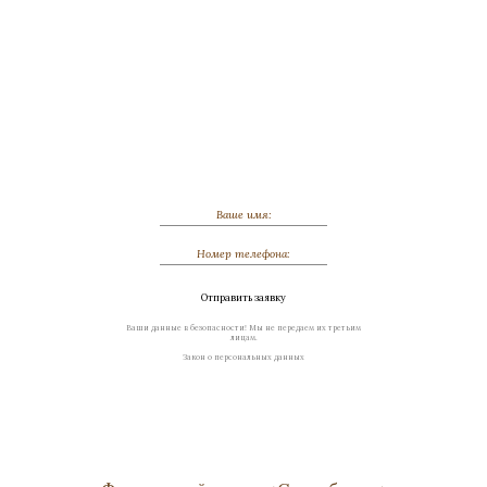
Обсудить индивидуальный заказ
Отправить заявку
Ваши данные в безопасности! Мы не передаем их третьим
лицам.
Закон о персональных данных