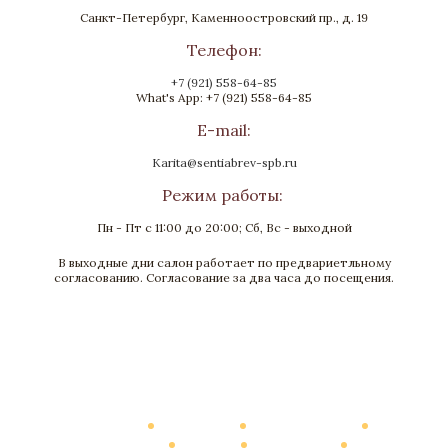
Санкт-Петербург, Каменноостровский пр., д. 19
Телефон:
+7 (921) 558-64-85
What's App: +7 (921) 558-64-85
E-mail:
Karita@sentiabrev-spb.ru
Режим работы:
Пн - Пт с 11:00 до 20:00; Сб, Вс - выходной
В выходные дни салон работает по предвариетльному
согласованию. Согласование за два часа до посещения.
Каталог
О Компании
Виртуальный тур
Выполненные работы
Новости
Мануфактура
Контакты