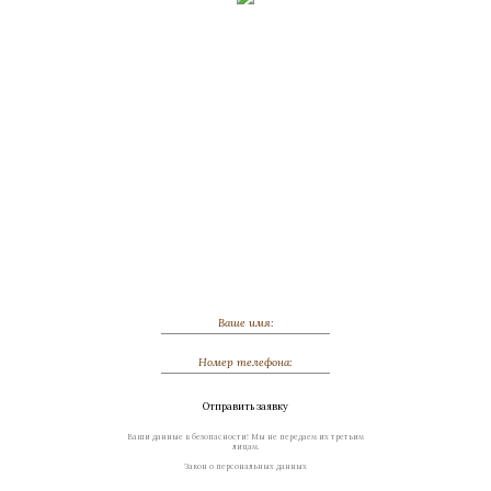
Обсудить индивидуальный заказ
Отправить заявку
Ваши данные в безопасности! Мы не передаем их третьим
лицам.
Закон о персональных данных