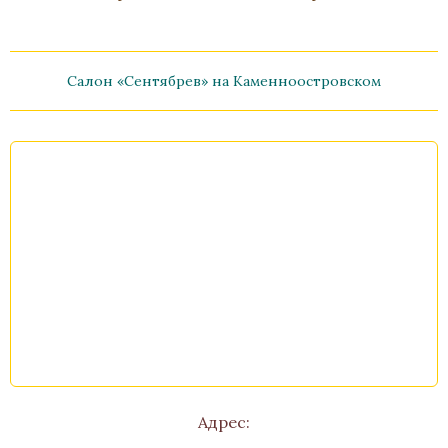
Салон «Сентябрев» на Каменноостровском
Рамка для фото «Квадратная»
Бронза, Золочение, Малахит
Высота 120
Нет в наличии
Стоимость
Адрес: