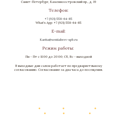
Санкт-Петербург, Каменноостровский пр., д. 19
Телефон:
+7 (921) 558-64-85
What's App: +7 (921) 558-64-85
E-mail:
Karita@sentiabrev-spb.ru
Режим работы:
Пн - Пт с 11:00 до 20:00; Сб, Вс - выходной
В выходные дни салон работает по предвариетльному
Рамка «Барокко»
согласованию. Согласование за два часа до посещения.
Бронза, Золочение, Малахит
Высота 200
Нет в наличии
Каталог
О Компании
Виртуальный тур
Выполненные работы
Новости
Мануфактура
Контакты