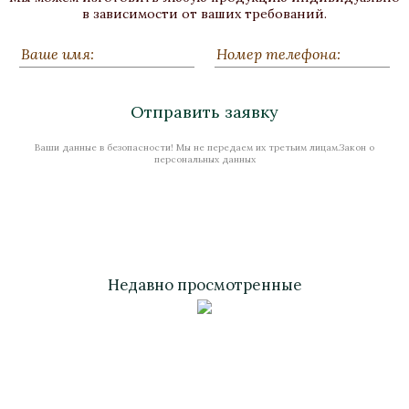
Бронза, Золочение, Малахит
в зависимости от ваших требований.
Высота 180
Нет в наличии
Отправить заявку
Ваши данные в безопасности! Мы не передаем их третьим лицам.Закон о
Стоимость
персональных данных
Недавно просмотренные