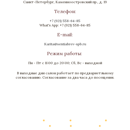
Санкт-Петербург, Каменноостровский пр., д. 19
Телефон:
+7 (921) 558-64-85
What's App: +7 (921) 558-64-85
E-mail:
Karita@sentiabrev-spb.ru
Режим работы:
Пн - Пт с 11:00 до 20:00; Сб, Вс - выходной
В выходные дни салон работает по предвариетльному
Канделябр «Муза»
согласованию. Согласование за два часа до посещения.
Бронза, Патина
Высота 570
Нет в наличии
Каталог
О Компании
Виртуальный тур
Выполненные работы
Новости
Мануфактура
Контакты