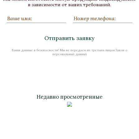
Бронза, Патина
в зависимости от ваших требований.
Высота 510
Нет в наличии
Отправить заявку
Ваши данные в безопасности! Мы не передаем их третьим лицам.Закон о
Стоимость
персональных данных
Недавно просмотренные