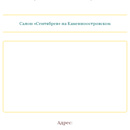
Салон «Сентябрев» на Каменноостровском
Канделябр «Лебеди»
Бронза, Патина
Высота 580
В наличии
Стоимость
Адрес: