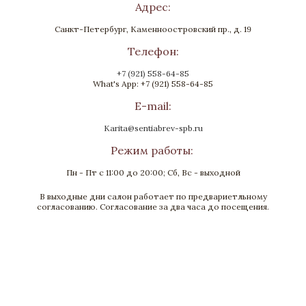
Адрес:
Санкт-Петербург, Каменноостровский пр., д. 19
Телефон:
+7 (921) 558-64-85
What's App: +7 (921) 558-64-85
E-mail:
Karita@sentiabrev-spb.ru
Режим работы:
Пн - Пт с 11:00 до 20:00; Сб, Вс - выходной
В выходные дни салон работает по предвариетльному
Нож для бумаг «Грифоны»
согласованию. Согласование за два часа до посещения.
Бронза, Малахит, Золочение
Высота 270
В наличии