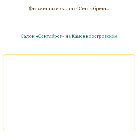
Фирменный салон «Сентябревъ»
Салон «Сентябрев» на Каменноостровском
Письменный прибор «Грифоны»
Бронза, Малахит, Золочение
Высота 220, длина 420
В наличии
Стоимость