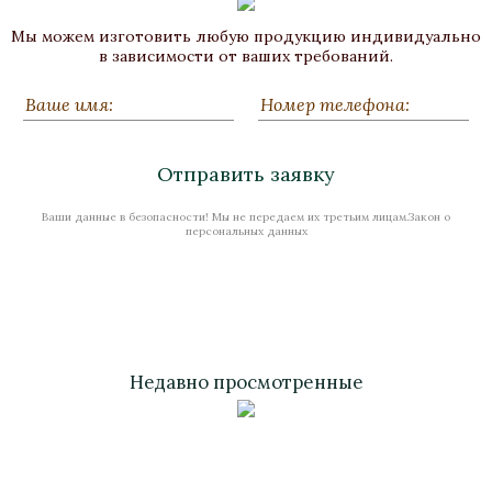
Лампа настольная «Грифоны»
Мы можем изготовить любую продукцию индивидуально
Бронза, Малахит, Золочение
в зависимости от ваших требований.
Высота 620
Нет в наличии
Отправить заявку
Ваши данные в безопасности! Мы не передаем их третьим лицам.Закон о
Стоимость
персональных данных
Недавно просмотренные