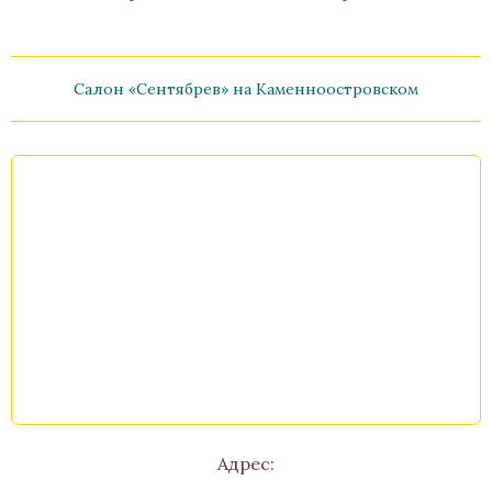
Салон «Сентябрев» на Каменноостровском
Часы «Федра»
Бронза, Золочение, Малахит
Высота 36
Нет в наличии
Стоимость
Адрес: