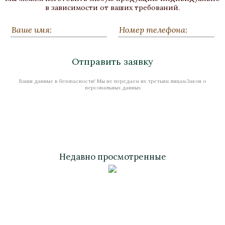
Бронза, Малахит, Золочение
в зависимости от ваших требований.
Высота 320
Нет в наличии
Отправить заявку
Ваши данные в безопасности! Мы не передаем их третьим лицам.Закон о
Стоимость
персональных данных
Недавно просмотренные