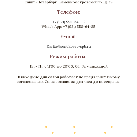
Санкт-Петербург, Каменноостровский пр., д. 19
Телефон:
+7 (921) 558-64-85
What's App: +7 (921) 558-64-85
E-mail:
Karita@sentiabrev-spb.ru
Режим работы:
Пн - Пт с 11:00 до 20:00; Сб, Вс - выходной
В выходные дни салон работает по предвариетльному
Часы «Ротонда»
согласованию. Согласование за два часа до посещения.
Бронза, Малахит, Золочение
Высота 400
Нет в наличии
Каталог
О Компании
Виртуальный тур
Выполненные работы
Новости
Мануфактура
Контакты