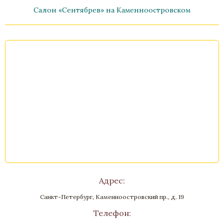
Салон «Сентябрев» на Каменноостровском
Часы «Триумфальная арка»
Бронза, Малахит, Золочение
Высота 560
Нет в наличии
Стоимость
Адрес:
Санкт-Петербург, Каменноостровский пр., д. 19
Телефон: