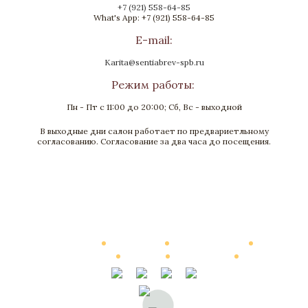
+7 (921) 558-64-85
What's App: +7 (921) 558-64-85
E-mail:
Karita@sentiabrev-spb.ru
Режим работы:
Пн - Пт с 11:00 до 20:00; Сб, Вс - выходной
В выходные дни салон работает по предвариетльному
Часы «Паолина»
согласованию. Согласование за два часа до посещения.
Бронза, Малахит, Золочение
Высота 770
Нет в наличии
Каталог
О Компании
Виртуальный тур
Выполненные работы
Новости
Мануфактура
Контакты
Стоимость
© 2002—2026, Элитные интерьеры от компании «Сентябревъ»