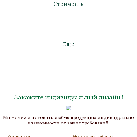
Стоимость
Еще
Закажите индивидуальный дизайн !
Часы «Форум»
Мы можем изготовить любую продукцию индивидуально
Бронза, Малахит, Золочение
в зависимости от ваших требований.
450х230х77