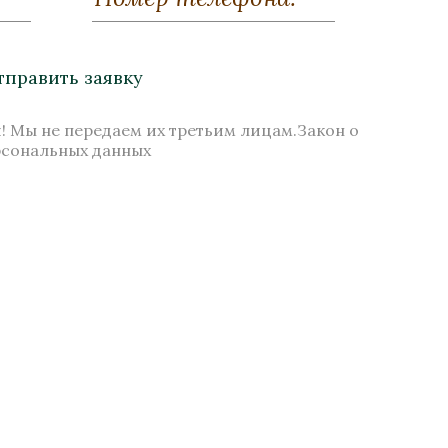
»
Ваза «Кувшин»
зурит
Бронза, Золочение, Малахит
Высота 600
тправить заявку
Нет в наличии
! Мы не передаем их третьим лицам.Закон о
рсональных данных
Стоимость