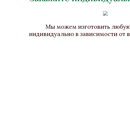
Ваза «Салонная»
Бронза, Золочение, Малахит
Брон
Высота 650
Мы можем изготовить любу
Нет в наличии
индивидуально в зависимости от 
Стоимость