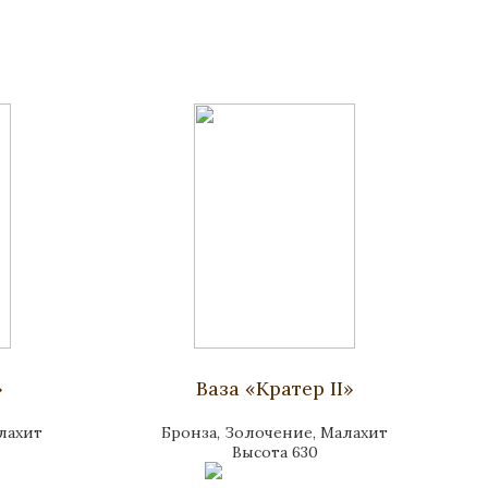
»
Ваза «Кратер II»
лахит
Бронза, Золочение, Малахит
Высота 630