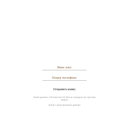
Обсудить индивидуальный заказ
Отправить заявку
Ваши данные в безопасности! Мы не передаем их третьим
лицам.
Закон о персональных данных