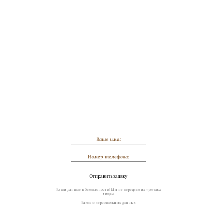
Обсудить индивидуальный заказ
Отправить заявку
Ваши данные в безопасности! Мы не передаем их третьим
лицам.
Закон о персональных данных