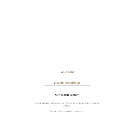
Обсудить индивидуальный заказ
Отправить заявку
Ваши данные в безопасности! Мы не передаем их третьим
лицам.
Закон о персональных данных