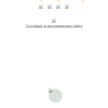
Выполненные работы
Новости
Мануфактура
Контакты
© 2002—2026, Элитные интерьеры от компании «Сентябревъ»
Создание и продвижение сайта